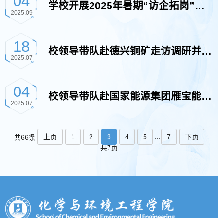
04
学校开展2025年暑期“访企拓岗”与
2025.09
毕业生回访促就业工作
18
校领导带队赴德兴铜矿走访调研并举
2025.07
行“科技矿场”大学生创新实践基地揭
04
校领导带队赴国家能源集团雁宝能源
2025.07
牌仪式
公司、呼伦贝尔金新化工有限公司、
...
上页
1
2
3
4
5
7
下页
共66条
共7页
华能内蒙古东部能源有限公司走访交
流