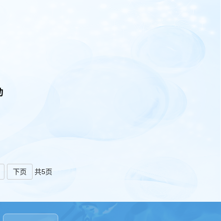
动
下页
共5页