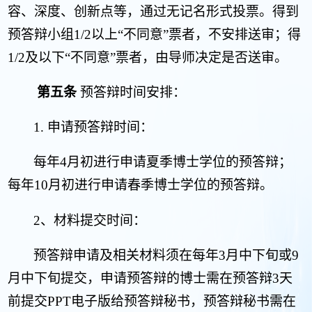
容、深度、创新点等，通过无记名形式投票。得到
预答辩小组
1/2
以上“不同意”票者，
不安排送审
；得
1/2
及以下“不同意”票者，由导师决定是否送审。
第五条
预答辩时间安排：
1.
申请预答辩时间：
每年
4
月初进行申请夏季博士学位的预答辩；
每年
10
月初进行申请春季博士学位的预答辩。
2
、材料提交时间：
预答辩申请及相关材料须在每年
3
月中下旬或
9
月中下旬提交，申请预答辩的博士需在预答辩
3
天
前提交
PPT
电子版给预答辩秘书，预答辩秘书需在