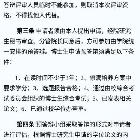
答辩评审人员临时不能参加，则取消本次评审资
格，不得找他人代替。
第三条
申请者须由本人提出申请，经院研究
生秘书审查、分管院长同意后，方可参加由学院统
一安排的预答辩。博士生申请预答辩须满足以下条
件：
1
、在读时间不少于
3
年；
2
、
修满培养方案中
要求学分；
3
、
选题报告合格；
4
、
通过由校综合考
试委员会组织的博士生综合考试；
5
、
已发表相关
论文；
6
、已通过校学位办查重。
第四条
预答辩小组采取答辩的形式对申请者
进行评估，根据博士研究生申请的学位论文的内