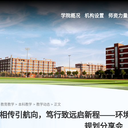
学院概况
机构设置
师资力量
教育教学
>
本科教学
>
教学动态
>
正文
相传引航向，笃行致远启新程——环
规划分享会