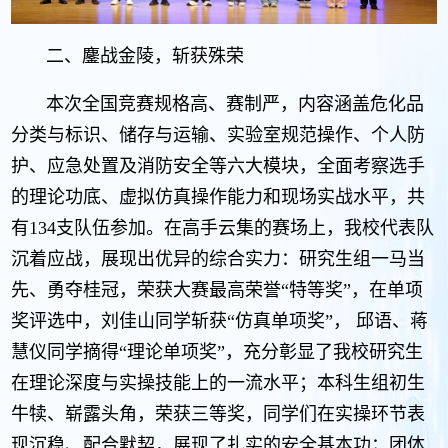
二、鏖战金陵，斩获殊荣
本次全国竞赛规格高、赛制严，内容涵盖危化品
分类与标识、储存与运输、实验室规范操作、个人防
护、应急处置及消防安全等六大模块，全面考察选手
的理论功底、虚拟仿真操作能力和现场实战水平，共
有134支队伍参加。在高手云集的赛场上，我校代表队
沉着应战，展现出优异的综合实力：研究生组一马当
先、勇夺桂冠，荣获大赛最高荣誉“特等奖”，在单项
奖评选中，刘佳山同学斩获“仿真单项奖”， 邱语、蒋
慧仪同学摘得“理论单项奖”，充分彰显了我校研究生
在理论深度与实操技能上的一流水平；本科生组初生
牛犊、崭露头角，荣获三等奖，同学们在实操环节表
现沉稳、配合默契，展现了扎实的安全基本功；团体