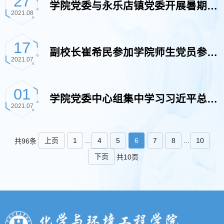
27
学院党委与永乐店镇党委开展暑期实
2021.08
建活动
岗锻炼项目
17
副校长崔希民参加学院师生党员参观
2021.07
中国航天员科研训练中心活动
01
学院党委中心组集中学习习近平总书
2021.07
记在清华大学110周年校庆考察时的
...
...
上页
1
4
5
6
7
8
10
共96条
下页
共10页
重要讲话精神