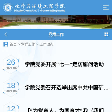
党群工作
首页
>
党群工作
>
工作动态
26
学院党委开展“七一”走访慰问活动
2021.06
18
学院党委召开选举出席中共中国矿业
2021.06
大学（北京）第四次党员代表大会代
12
【“为党育人，为国育才”我（我们）