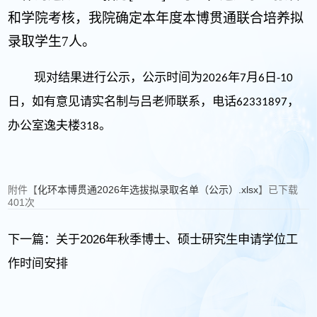
和学院考核，我院确定本年度本博贯通联合培养拟
录取学生7人。
现对结果进行公示，公示时间为
年
月
日
2026
7
6
-10
日，如有意见请实名制与吕老师联系，电话
，
62331897
办公室逸夫楼
。
318
附件【
化环本博贯通2026年选拔拟录取名单（公示）.xlsx
】已下载
401
次
下一篇：
关于2026年秋季博士、硕士研究生申请学位工
作时间安排