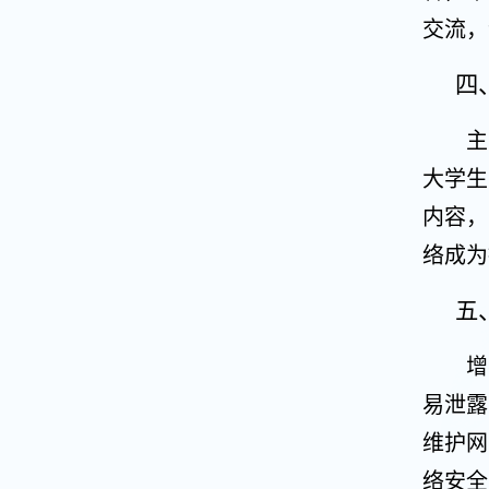
交流，
四
主
大学生
内容，
络成为
五
增
易泄露
维护网
络安全