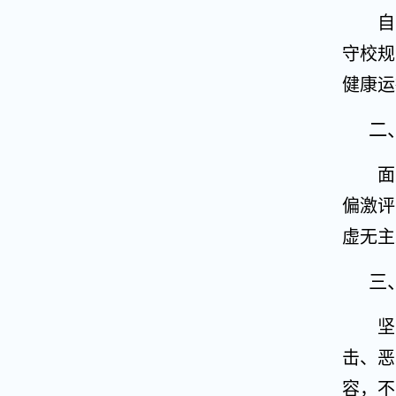
自
守校规
健康运
二
面
偏激评
虚无主
三
坚
击、恶
容，不