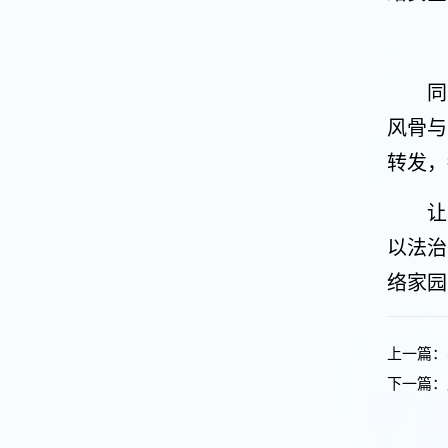
同
风骨与
转发，
让
以法治
络家园
上一篇：
下一篇：