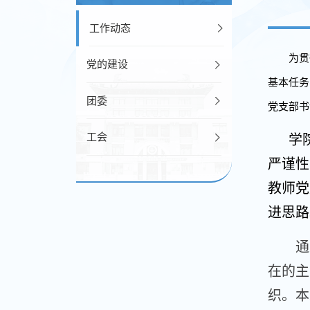
工作动态
为贯
党的建设
基本任务
团委
党支部书
工会
学
严谨性
教师党
进思路
通
在的主
织。本