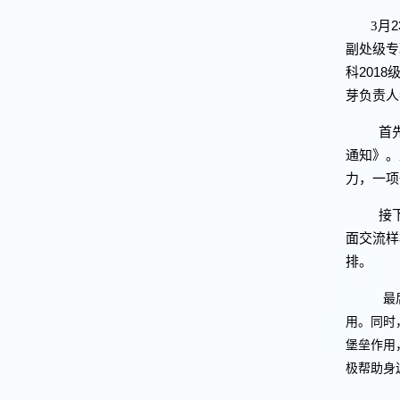
2
3
月
副处级专
2018
科
芽负责人
首
通知》。
力，一项
接
面交流样
排。
最后
用。同时
堡垒作用
极帮助身