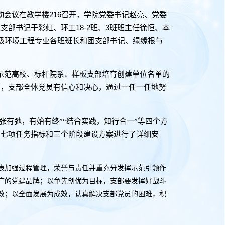
216
动会议在教学楼
召开，学院党委书记赵亮、党委
18-2
3
党支部书记于彩虹、环工
班、
班班主任徐恒、本
级环境工程专业各班班长和团支部书记、绿缘根与
示范高校、标杆院系、样板支部培育创建单位名单的
下，支部全体党员有信心和决心，通过一任一任地努
有张有弛，有始有终”“结合实践，知行合一”等四个方
、七项任务指标和三个阶段建设方案进行了详细安
表加强过程管理，荣誉与责任并重充分发挥示范引领作
广的党建品牌；以争先创优为目标，支部要发挥好战斗
效；以全面发展为成效，认真解决支部党员的困难，积