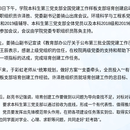
3
日下午，学院本科生第三党支部全国党建工作样板支部培育创建启
职组织员许泽胜、党委副书记姜骑山出席会议。环境科学与工程系
2019
2018
2019
级和
级辅导、本科生第三党支部全体党员以及本科
级和
参加会议，会议由学院党委专职组织员陈奂主持。
先，姜骑山副书记宣读《教育部办公厅关于公布第三批全国党建工作
王辰表示，感谢上级党组织的信任，在校院两级党委的支持和帮助
一项指标的达成，完成培育创建工作任务。
下来，于彩虹老师从“统筹规划，做好方案”“支委牵头，全员投入”“
板支部培育创建工作经验。许泽胜组织员就培育创建工作的总目标
，赵亮书记强调，培育创建工作要做到以问题为导向查找不足，对标对
，要求本科生第三党支部以通过验收为底线，形成一个有代表性、值得推
，党员要发挥出先锋模范带头作用，在把各项建设任务落实到位、取得实
边同学面对学业、心理、求职等问题，共同走好“赶考路”。