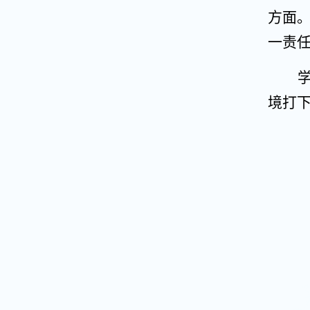
方面
一责
境打