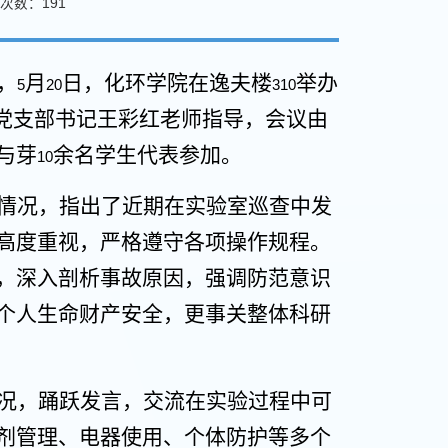
次数：
191
，
月
日，化环学院在逸夫楼
举办
5
20
310
室党支部书记王彩红老师指导，会议由
与芽
余名学生代表参加。
10
情况，指出了近期在实验室巡查中发
高度重视，严格遵守各项操作规程。
，深入剖析事故原因，强调防范意识
个人生命财产安全，更事关整体科研
况，踊跃发言，交流在实验过程中可
剂管理、电器使用、个体防护等多个