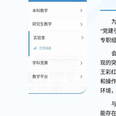
本科教学
研究生教学
“党
实验室
专职
工作动态
现的
学科竞赛
王彩
教学平台
和操
环境
能存