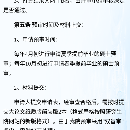
3
、打分结果为两个
者，由评审小组审核决定
B
是否通过。
第五条
预审时间及材料上交：
1
、申请预审时间：
每年
4
月初进行申请夏季提前毕业的硕士预
审；每年
10
月初进行申请春季提前毕业的硕士预
审。
2
、材料提交：
申请人提交申请表，经审查合格后，需按时提
交大论文纸质版简装版
2
本（格式严格按照研究生
院网站的新版格式）。由于我院预审采用“双盲审”