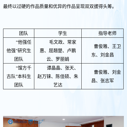
最终以过硬的作品质量和优异的作品呈现双双拔得头筹。
团队
学生
指导老师
“
他强任
毛文政、常家
曹俊雅、王卫
他强
”研究生
惠、屈翘楚、卢鹏
东、刘金昌
团队
云、罗丽娟
“馏方千
谭晶晶、张天、
曹俊雅、刘金
古队”本科生
赵万铼、陈佳硕、朱
昌、张志军
团队
艺达