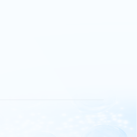
代表性论文
1.Zhang Shu,
B
migration and 
41(10):1153-1
2.Shu Zhang,
Y