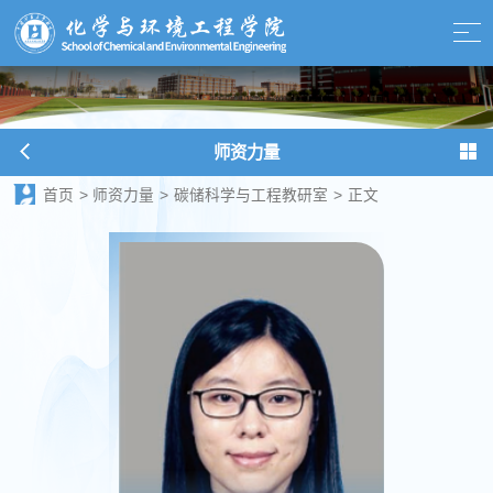
师资力量
首页
>
师资力量
>
碳储科学与工程教研室
>
正文