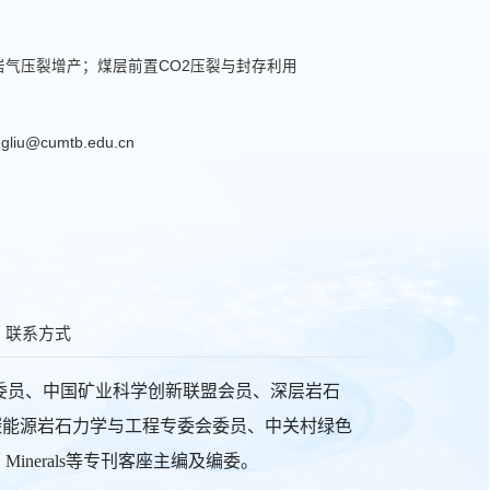
气压裂增产；煤层前置CO2压裂与封存利用
gliu@cumtb.edu.cn
联系方式
委员、中国矿业科学创新联盟会员、深层岩石
发表岩石力学
碳能源岩石力学与工程专委会委员、中关村绿色
一发明人授权
als、Minerals等专刊客座主编及编委。
主持国家自然科