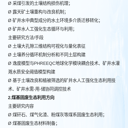
Ø 采煤引发的土壤结构损伤机理；
Ø 露天矿土壤重构与改良机制；
Ø 矿井水中典型成分的水土环境多介质迁移转化；
Ø 矿井水人工强化生态循环与利用；
主要研究方法/手段
Ø 土壤大孔隙三维结构可视化与量化表征
Ø 土壤养分循环机制分析和不同土层构建
Ø 逸度模型与PHREEQC地球化学模块耦合技术、矿井水灌
溉水质安全阈值模型构建
Ø 基于土壤改良和植被筛选的矿井水人工强化生态利用技
术、矿井水需-用-储协同调控技术
2.
煤基固废生态利用方向
主要研究内容
Ø 煤矸石、煤气化渣、粉煤灰等煤系固废生态利用；
Ø 煤基固废生态材料制备；