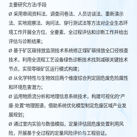
主要研究方法/手段
Ø 采用审阅资料法、调查问卷法、人员访谈法、重新演示
法、实地观察法、询问法、穿行测试法等方法对企业生态环
境工作开展全方位、全要素、全过程评估和诊断工作并给出
评估与诊断结果；
Ø 基于矿区碳排放监测技术系统修正煤矿碳排放全口径核查
技术，利用全流程工艺设备绿色诊断技术找到减碳关键技术
节点，实现零碳矿区运行模式构建；
Ø 从化学特性与生物效应两个维度综合判定固危废危险属性
和环境危害潜力；
Ø 运用物质流分析和地理信息系统技术，构建可视化的“产
废-处置”地理图谱，借助系统优化模型制定危废区域产业发
展规划；
Ø
通过室内实验与数值模拟，定量评估固危废处置利用风
险，开展基于全过程的定量风险评价与工程验证。