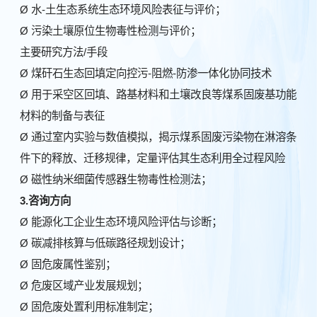
Ø 水-土生态系统生态环境风险表征与评价；
Ø 污染土壤原位生物毒性检测与评价；
主要研究方法/手段
Ø 煤矸石生态回填定向控污-阻燃-防渗一体化协同技术
Ø 用于采空区回填、路基材料和土壤改良等煤系固废基功能
材料的制备与表征
Ø 通过室内实验与数值模拟，揭示煤系固废污染物在淋溶条
件下的释放、迁移规律，定量评估其生态利用全过程风险
Ø 磁性纳米细菌传感器生物毒性检测法；
3.
咨询方向
Ø 能源化工企业生态环境风险评估与诊断；
Ø 碳减排核算与低碳路径规划设计；
Ø 固危废属性鉴别；
Ø 危废区域产业发展规划；
Ø 固危废处置利用标准制定；