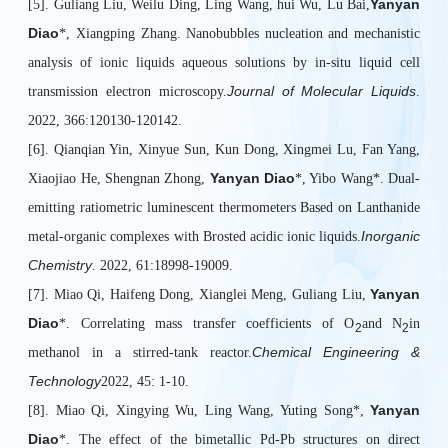
Yanyan
[5]. Guliang Liu, Weilu Ding, Ling Wang, hui Wu, Lu Bai,
Diao
*, Xiangping Zhang. Nanobubbles nucleation and mechanistic
analysis of ionic liquids aqueous solutions by in-situ liquid cell
Journal of Molecular Liquids
transmission electron microscopy.
.
2022, 366:120130-120142.
[6]. Qianqian Yin, Xinyue Sun, Kun Dong, Xingmei Lu, Fan Yang,
Yanyan Diao
Xiaojiao He, Shengnan Zhong,
*, Yibo Wang*. Dual-
emitting ratiometric luminescent thermometers Based on Lanthanide
Inorganic
metal-organic complexes with Brosted acidic ionic liquids.
Chemistry
. 2022, 61:18998-19009.
Yanyan
[7]. Miao Qi, Haifeng Dong, Xianglei Meng, Guliang Liu,
Diao
*. Correlating mass transfer coefficients of O
and N
in
2
2
Chemical Engineering &
methanol in a stirred-tank reactor.
Technology
2022, 45: 1-10.
Yanyan
[8]. Miao Qi, Xingying Wu, Ling Wang, Yuting Song*,
Diao
*. The effect of the bimetallic Pd-Pb structures on direct