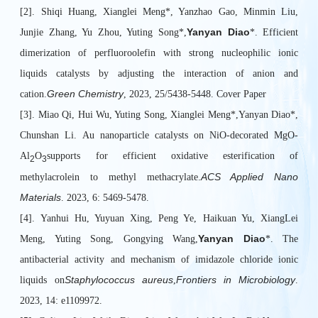
[2]. Shiqi Huang, Xianglei Meng*, Yanzhao Gao, Minmin Liu,
Yanyan Diao
Junjie Zhang, Yu Zhou, Yuting Song*,
*. Efficient
dimerization of perfluoroolefin with strong nucleophilic ionic
liquids catalysts by adjusting the interaction of anion and
Green Chemistry
cation.
, 2023, 25/5438-5448. Cover Paper
[3]. Miao Qi, Hui Wu, Yuting Song, Xianglei Meng*,Yanyan Diao*,
Chunshan Li. Au nanoparticle catalysts on NiO-decorated MgO-
Al
O
supports for efficient oxidative esterification of
2
3
ACS Applied Nano
methylacrolein to methyl methacrylate.
Materials
. 2023, 6: 5469-5478.
[4]. Yanhui Hu, Yuyuan Xing, Peng Ye, Haikuan Yu, XiangLei
Yanyan Diao
Meng, Yuting Song, Gongying Wang,
*. The
antibacterial activity and mechanism of imidazole chloride ionic
Staphylococcus aureus
Frontiers in Microbiology
liquids on
,
.
2023, 14: e1109972.