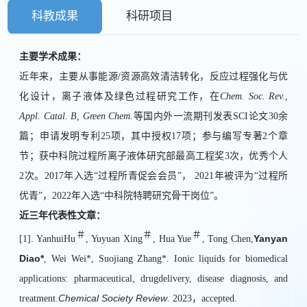
科教成果
科研项目
主要学术成果：
近年来，主要从事能源
/
资源高效清洁转化，反应过程强化与优
化设计，离子液体及绿色过程研究工作，在
Chem. Soc. Rev.,
Appl. Catal. B, Green Chem.
等国内外一流期刊发表
SCI
论文
30
余
篇；申请发明专利
25
项，其中授权
17
项；参与编写专著
2
个章
节；获中科院过程所离子液体研究部最高工程奖
3
次，优秀个人
2
次。
2017
年入选
“
过程所青促会会员
”
，
2021
年被评为
“
过程所
优青
”
，
2022
年入选
“
中科院特聘研究骨干岗位
”
。
近三年代表性文章：
＃
＃
＃
Yanyan
[1]. YanhuiHu
, Yuyuan Xing
, Hua Yue
, Tong Chen,
Diao
*
, Wei Wei*, Suojiang Zhang*. Ionic liquids for biomedical
applications: pharmaceutical, drugdelivery, disease diagnosis, and
Chemical Society Review
treatment.
. 2023
，
accepted.