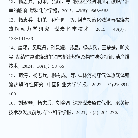
12、畅志兵，初茉，张超，等. 颗粒粒径对油页岩热解产油
率的影响. 燃料化学学报，2015，43(6)：663−668.
13、畅志兵，初茉，孙任晖，等. 煤直接液化残渣与褐煤共
热解动力学研究. 煤炭科学技术，2015，43(3)：
138−141+39.
14、唐颖，吴晓丹，孙景耀，苏展，畅志兵，王楚楚，旷文
昊. 黏结性富油煤热解油气析出规律及物性演变特征. 洁净煤
技术，2024，30(1)：58−65.
15、范涛，畅志兵，柳树成，等. 霍林河褐煤气体热载体错
流热解特性研究. 中国矿业大学学报，2022，51(2): 391-
400.
16、刘淑琴，畅志兵，刘金昌. 深部煤炭原位气化开采关键
技术及发展前景. 矿业科学学报，2021，6(3): 261-270.