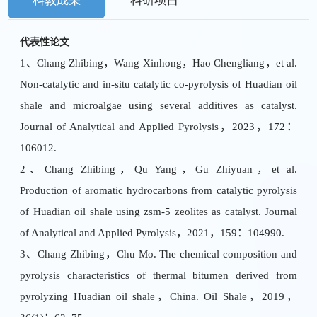
科教成果
科研项目
代表性论文
1、Chang Zhibing，Wang Xinhong，Hao Chengliang，et al.
Non-catalytic and in-situ catalytic co-pyrolysis of Huadian oil
shale and microalgae using several additives as catalyst.
Journal of Analytical and Applied Pyrolysis，2023，172：
106012.
2、Chang Zhibing，Qu Yang，Gu Zhiyuan，et al.
Production of aromatic hydrocarbons from catalytic pyrolysis
of Huadian oil shale using zsm-5 zeolites as catalyst. Journal
of Analytical and Applied Pyrolysis，2021，159：104990.
3、Chang Zhibing，Chu Mo. The chemical composition and
pyrolysis characteristics of thermal bitumen derived from
pyrolyzing Huadian oil shale，China. Oil Shale，2019，