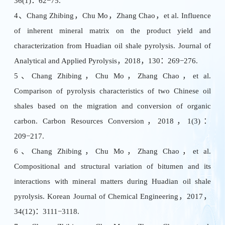
36(1)：62−75.
4、Chang Zhibing，Chu Mo，Zhang Chao，et al. Influence
of inherent mineral matrix on the product yield and
characterization from Huadian oil shale pyrolysis. Journal of
Analytical and Applied Pyrolysis，2018，130：269−276.
5、Chang Zhibing，Chu Mo，Zhang Chao，et al.
Comparison of pyrolysis characteristics of two Chinese oil
shales based on the migration and conversion of organic
carbon. Carbon Resources Conversion，2018，1(3)：
209−217.
6、Chang Zhibing，Chu Mo，Zhang Chao，et al.
Compositional and structural variation of bitumen and its
interactions with mineral matters during Huadian oil shale
pyrolysis. Korean Journal of Chemical Engineering，2017，
34(12)：3111−3118.