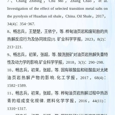
7、Chang Zhibing，Chu Mo，Zhang Chao，et al.
Investigation of the effect of selected transition metal salts on
the pyrolysis of Huadian oil shale，China. Oil Shale，2017，
34(4)：354−367.
8、畅志兵，王楚楚，王依宁，等. 桦甸油页岩和废轮胎的共
热解反应行为及协同效应[J]. 矿业科学学报，2023，8(2)：
213−221.
9、畅志兵，初茉，张超，等. 酸洗脱矿对油页岩热解失重特
性及动力学的影响.矿业科学学报，2018，3(3)：290−298.
10、畅志兵，初茉，张超，等. 固有碳酸盐和硅酸盐对太姥
油页岩热解产物的影响.化工学报，2017，68(4)：
1582−1589.
11、畅志兵，初茉，张超，等. 桦甸油页岩热解过程中热沥
青的组成变化规律. 燃料化学学报，2016，44(11)：
1310−1317.