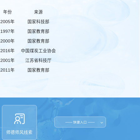
2
年份
来源
3
2005年
国家科技部
低
4
1997年
国家教育部
新
2000年
国家教育部
5
2016年
中国煤炭工业协会
复
6
2001年
江苏省科技厅
空
7
2011年
国家教育部
空
8
中华人民共和国教育部
—— 快捷入口 ——
中华人民共和国生态环境部
师德师风线索
中国矿业大学（北京）