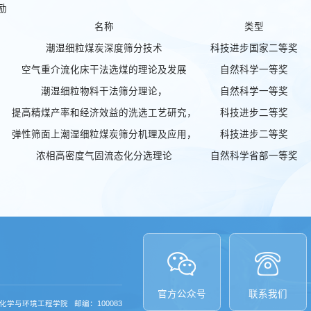
励
名称
类型
潮湿细粒煤炭深度筛分技术
科技进步国家二等奖
空气重介流化床干法选煤的理论及发展
自然科学一等奖
潮湿细粒物料干法筛分理论，
自然科学一等奖
提高精煤产率和经济效益的洗选工艺研究，
科技进步二等奖
弹性筛面上潮湿细粒煤炭筛分机理及应用，
科技进步二等奖
浓相高密度气固流态化分选理论
自然科学省部一等奖
官方公众号
联系我们
学与环境工程学院 邮编：100083