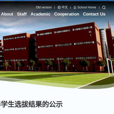
Old version
中文
School Home
About
Staff
Academic
Cooperation
Contact Us
培养学生选拔结果的公示